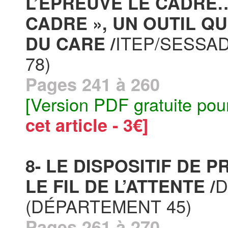
L’ÉPREUVE LE CADRE…
CADRE », UN OUTIL QU
ITEP/SESSA
DU CARE /
78)
Pages 241 à 260
[Version PDF gratuite pou
cet article - 3€]
8- LE DISPOSITIF DE 
D
LE FIL DE L’ATTENTE /
(DÉPARTEMENT 45)
Pages 261 à 270