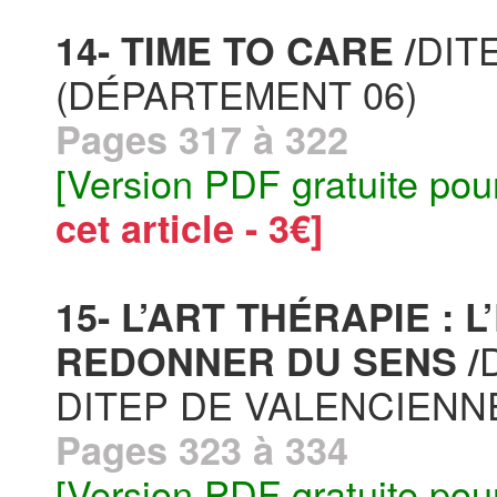
DIT
14- TIME TO CARE /
(DÉPARTEMENT 06)
Pages 317 à 322
[Version PDF gratuite pou
cet article - 3€]
15- L’ART THÉRAPIE :
REDONNER DU SENS /
DITEP DE VALENCIENN
Pages 323 à 334
[Version PDF gratuite pou