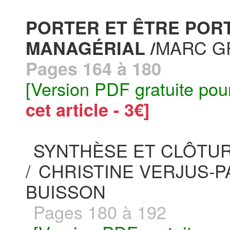
PORTER ET ÊTRE PORT
MARC G
MANAGÉRIAL /
Pages 164 à 180
[Version PDF gratuite pou
cet article - 3€]
SYNTHÈSE ET CLÔTU
/
CHRISTINE VERJUS-P
BUISSON
Pages 180 à 192