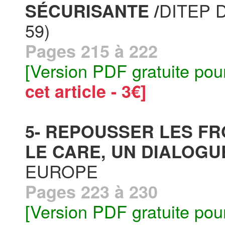
DITEP 
SÉCURISANTE /
59)
Pages 215 à 222
[Version PDF gratuite pou
cet article - 3€]
5- REPOUSSER LES F
LE CARE, UN DIALOGU
EUROPE
Pages 223 à 230
[Version PDF gratuite pou