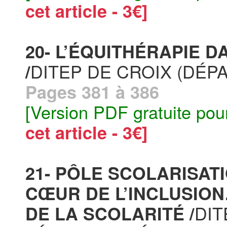
cet article - 3€]
20- L’ÉQUITHÉRAPIE D
DITEP DE CROIX (DÉP
/
Pages 381 à 386
[Version PDF gratuite pou
cet article - 3€]
21- PÔLE SCOLARISAT
CŒUR DE L’INCLUSION
DIT
DE LA SCOLARITÉ /