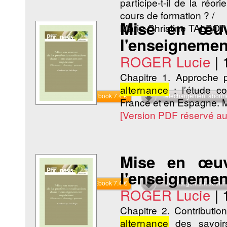
participe-t-il de la réo
cours de formation ? /
Mise en œuvr
Marie-Christine TALBO
l'enseignemen
ROGER Lucie
|
Chapitre 1. Approche p
alternance
: l’étude co
Commander l'Ebook 7.4 €
Téléchargement abon
France et en Espagne. M
[Version PDF réservé a
Mise en œuvr
l'enseignemen
Commander l'Ebook 7.4 €
Téléchargement abon
ROGER Lucie
|
Chapitre 2. Contributio
alternance
des savoir