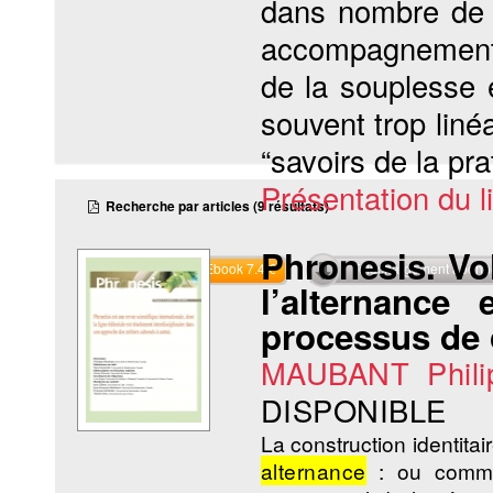
dans nombre de f
accompagnement 
de la souplesse e
souvent trop linéa
“savoirs de la pra
Présentation du li
Recherche par articles (9 résultats)
Phronesis. Vol
Commander l'Ebook 7.4 €
Téléchargement abon
l’alternance
processus de c
MAUBANT Phili
DISPONIBLE
La construction identita
alternance
: ou commen