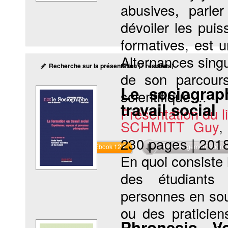
abusives, parle
dévoiler les pui
formatives, est 
Alternances singul
Recherche sur la présentation (7 résultats)
de son parcours 
Le sociograp
scientifique....
travail social
Présentation du li
SCHMITT Guy
230 pages
|
201
Commander l'Ebook 12 €
Téléchargement abon
En quoi consiste 
des étudiants 
personnes en sou
ou des praticien
Phronesis. V