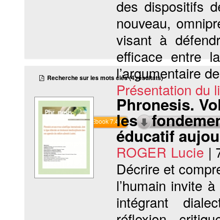
des dispositifs d
nouveau, omnipré
visant à défendr
efficace entre l
l’argumentaire des
Recherche sur les mots clés (4 résultats)
Présentation du li
Phronesis. Vol
les fondemen
Commander l'Ebook 7.4 €
Téléchargement abon
éducatif aujo
ROGER Lucie
|
Décrire et compre
l’humain invite à
intégrant diale
réflexion criti