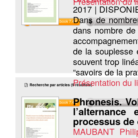
Présentation du li
2017
|
DISPONI
Dans de nombreu
Commander l'Ebook 7.4 €
Téléchargement abon
dans nombre de f
accompagnement 
de la souplesse e
souvent trop linéa
“savoirs de la pra
Présentation du li
Recherche par articles (9 résultats)
Phronesis. Vol
Commander l'Ebook 7.4 €
Téléchargement abon
l’alternance
processus de c
MAUBANT Phili