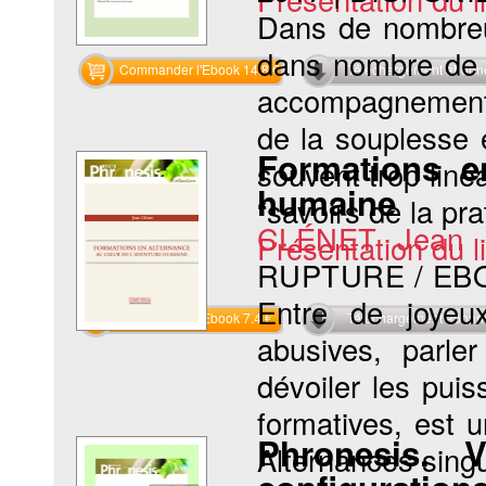
Dans de nombreu
dans nombre de f
Commander l'Ebook 14.8 €
Téléchargement abon
accompagnement 
de la souplesse e
Formations e
souvent trop linéa
humaine
“savoirs de la pra
CLÉNET Jean
Présentation du li
RUPTURE / EB
Entre de joyeux
Commander l'Ebook 7.4 €
Téléchargement abon
abusives, parle
dévoiler les pui
formatives, est 
Phronesis. 
Alternances singul