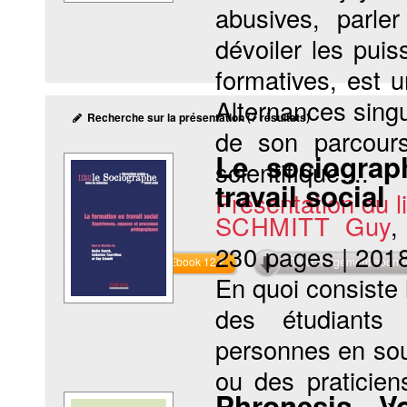
abusives, parle
dévoiler les pui
formatives, est 
Alternances singul
Recherche sur la présentation (7 résultats)
de son parcours 
Le sociograp
scientifique....
travail social
Présentation du li
SCHMITT Guy
230 pages
|
201
Commander l'Ebook 12 €
Téléchargement abon
En quoi consiste 
des étudiants 
personnes en sou
ou des praticien
Phronesis. V