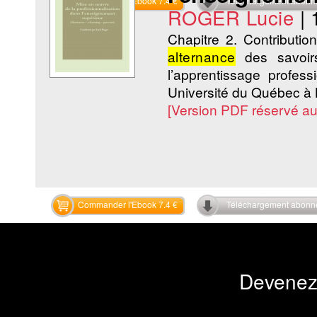
Commander l'Ebook 7.4 €
Téléchargement abon
ROGER Lucie
|
Chapitre 2. Contributio
alternance
des savoir
l’apprentissage profes
Université du Québec à 
[Version PDF réservé a
Commander l'Ebook 7.4 €
Téléchargement abon
Devenez