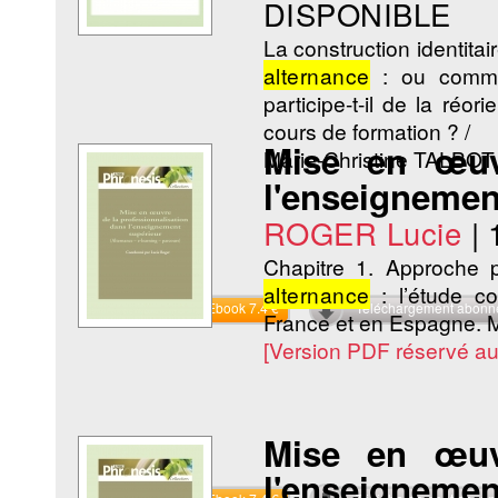
DISPONIBLE
La construction identita
alternance
: ou commen
participe-t-il de la réo
cours de formation ? /
Mise en œuvr
Marie-Christine TALBO
l'enseignemen
ROGER Lucie
|
Chapitre 1. Approche p
alternance
: l’étude co
Commander l'Ebook 7.4 €
Téléchargement abon
France et en Espagne. M
[Version PDF réservé a
Mise en œuvr
l'enseignemen