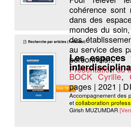
cohérence sont 
dans des espaces
mondes du soin, d
des établisseme
Recherche par articles (1 résultat)
au service des p
Les espaces f
personnels...
interdisciplina
Présentation du li
BOCK Cyrille
,
pages
|
2021
|
D
Commander le livre 18 €
Accompagnement des per
et
collaboration profess
Girish MUZUMDAR
[Ver