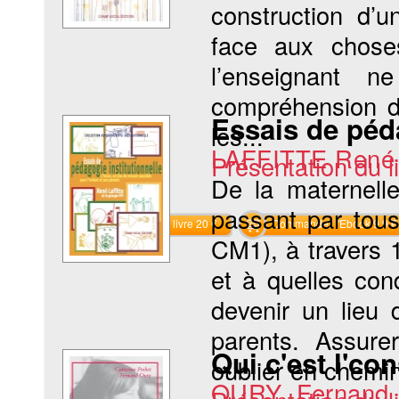
construction d’
face aux chose
l’enseignant 
compréhension d’
Essais de péda
les...
LAFFITTE René
Présentation du li
De la maternell
passant par tou
Commander le livre 20 €
Commander l'Ebook 9.9 €
CM1), à travers 
et à quelles con
devenir un lieu 
parents. Assure
Qui c'est l'con
oublier en chemin 
OURY Fernand