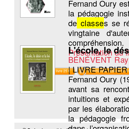
Fernand Oury est
la pédagogie ins
de
classe
s se r
vingtaine d'aut
compréhension.
L'école, le dési
Présentation du li
BÉNÉVENT Ray
|
LIVRE PAPIER
Commander le livre 25 €
Commander l'Ebook 12.4 
Fernand Oury (19
avant sa rencont
intuitions et ex
par les élaborat
la pédagogie fro
dans l’organisa