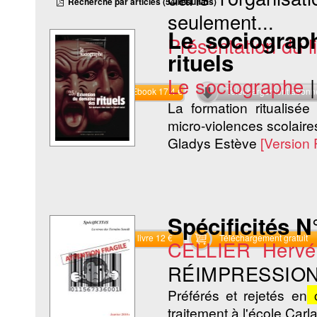
Recherche par articles (54 résultats)
seulement...
Le sociograp
Présentation du li
rituels
Le sociographe
Commander l'Ebook 17.4 €
Téléchargement abon
La formation ritualisée
micro-violences scolaires
Gladys Estève
[Version
Spécificités N°
Commander le livre 12 €
Téléchargement gratuit
CELLIER Hervé
RÉIMPRESSION
Préférés et rejetés en
c
traitement à l'école Carl