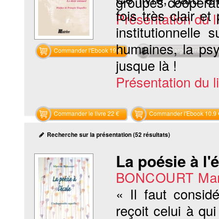
groupes coopératif
fois très clair e
Présentation du li
institutionnelle
humaines, la psy
Commander l'Ebook 19 €
Téléchargement abon
jusque là !
Présentation du li
Commander le livre 22 €
Commander l'Ebook 10.9 
Recherche sur la présentation (52 résultats)
La poésie à l'
BONCOURT Mar
« Il faut consi
reçoit celui à q