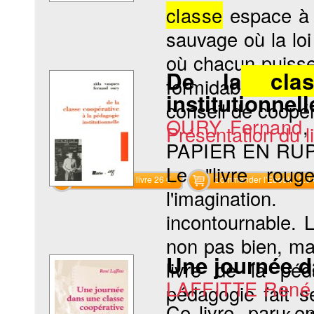
classe
espace à 
sauvage où la loi 
où chacun puisse
De la
clas
formidable machi
institutionnell
conseil de coopér
OURY Fernand
Présentation du li
PAPIER EN RU
Le "livre rouge
Commander le livre 26 €
Commander l'Ebook 12.9 
l'imagination.
incontournable. L
non pas bien, ma
Une journée d
livre de la péd
LAFFITTE René
pédagogie fait 
Ce livre, paru en