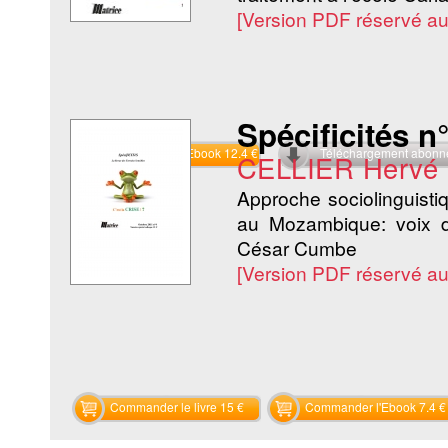
[Version PDF réservé a
Spécificités n°
Commander l'Ebook 12.4 €
Téléchargement abon
CELLIER Hervé
Approche sociolinguistiqu
au Mozambique: voix di
César Cumbe
[Version PDF réservé a
Commander le livre 15 €
Commander l'Ebook 7.4 €