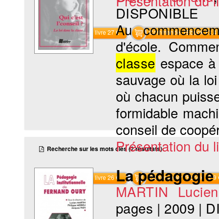
Présentation du li
DISPONIBLE
Au commencem
Commander le livre 27 €
Commander l'Ebook 13.4 
d'école. Commen
classe
espace à 
sauvage où la loi 
où chacun puisse
formidable machi
conseil de coopér
Présentation du li
Recherche sur les mots clés (2 résultats)
La pédagogie 
Commander le livre 26 €
Commander l'Ebook 12.9 
MARTIN Lucien
pages
|
2009
|
D