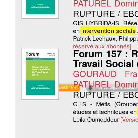
PATUREL Domin
RUPTURE / EB
GIS HYBRIDA-IS. Réseau
en
intervention sociale
Patrick Lechaux, Philipp
réservé aux abonnés]
Forum 157 : 
Travail Social
GOURAUD Fran
PATUREL Domin
Commander l'Ebook 15 €
Téléchargement abon
RUPTURE / EB
G.I.S - Métis (Groupem
études et techniques en
Leila Oumeddour
[Versi