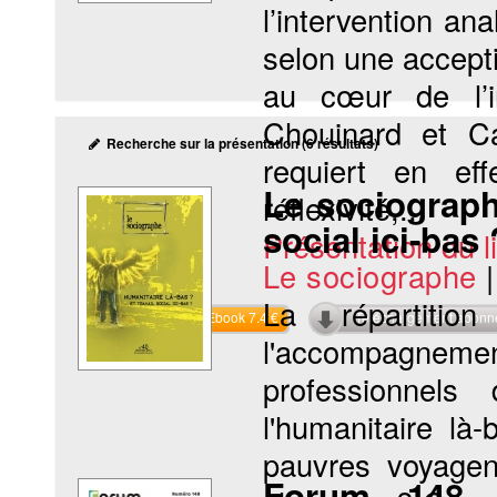
l’intervention ana
selon une accepti
au cœur de l’in
Chouinard et Ca
Recherche sur la présentation (6 résultats)
requiert en eff
Le sociographe
réflexivité,...
social ici-bas 
Présentation du li
Le sociographe
La répartitio
Commander l'Ebook 7.4 €
Téléchargement abon
l'accompagnem
professionnels
l'humanitaire là
pauvres voyagent
Forum 148 :