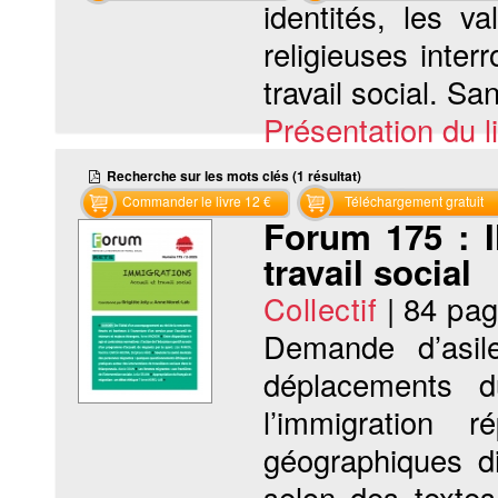
identités, les v
religieuses interr
travail social. Sa
Présentation du li
Recherche sur les mots clés (1 résultat)
Commander le livre 12 €
Téléchargement gratuit
Forum 175 : 
travail social
Collectif
|
84 pa
Demande d’asile
déplacements 
l’immigration 
géographiques di
selon des textes