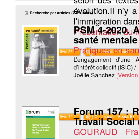
évolution.Il n’y 
Recherche par articles (7 résultats)
l’immigration dans
PSM 4-2020. As
Présentation du li
santé mentale
Pratiques en sa
Commander le livre 25 €
Commander l'Ebook 15 €
L’engagement d’une
d’intérêt collectif (ISIC) /
Joëlle Sanchez
[Versio
Forum 157 : 
Commander le livre 14 €
Commander l'Ebook 9 €
Travail Social
GOURAUD Fran