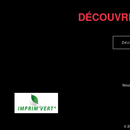
DÉCOUVR
Déc
Nous
© 2