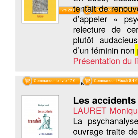
tentait de renouv
Commander le livre 20 €
Commander l'Ebook 9.9 €
d’appeler « psyc
relecture de cer
plutôt audacieu
d’un féminin non
Présentation du li
Commander le livre 17 €
Commander l'Ebook 8.4 €
Recherche sur les mots clés (6 résultats)
Les accidents 
LAURET Moniqu
La psychanalyse
ouvrage traite d