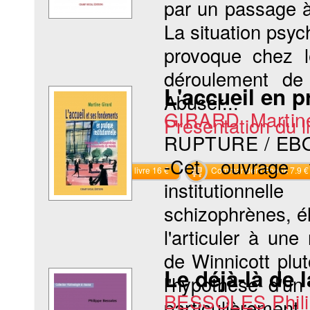
par un passage à 
La situation psych
provoque chez l
déroulement de 
L'accueil en p
Abuser...
GIRARD Martin
Présentation du li
RUPTURE / EB
-Cet ouvrage 
Commander le livre 16 €
Commander l'Ebook 7.9 €
institutionne
schizophrènes, él
l'articuler à une
de Winnicott plu
Le déjà-là de 
l'hypothèse d'un
BESSOLES Phili
particulièrement..