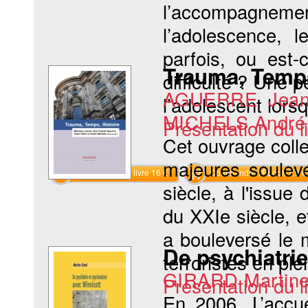
l’accompagne
l’adolescence, 
parfois, ou est
Trauma, Temps
difficulté ? Une 
AGUERRE Jean
l’adolescent lorsq
MICHELS André
Présentation du li
Cet ouvrage colle
majeures soulevé
Commander le livre 16 €
Commander l'Ebook 7.9 €
siècle, à l'issu
du XXIe siècle, e
a bouleversé le 
De psychiatri
terroristes en ple
GIRARD Martin
Présentation du li
En 2006, L’accue