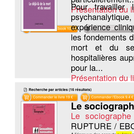
Pour travailler
Présentation du li
psychanalytique,
expérience clin
Commander l'Ebook 10.4 €
Téléchargement abon
les fondements de
mort et du sex
hospitalières aup
pour la...
Présentation du li
Recherche par articles (16 résultats)
Commander le livre 19 €
Commander l'Ebook 9.4 €
Le sociograph
Le sociographe
RUPTURE / EB