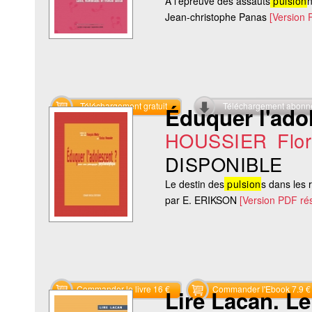
A l’épreuve des assauts
pulsion
n
Jean-christophe Panas
[Version 
Téléchargement gratuit
Téléchargement abon
Éduquer l'ado
HOUSSIER Flor
DISPONIBLE
Le destin des
pulsion
s dans les 
par E. ERIKSON
[Version PDF ré
Commander le livre 16 €
Commander l'Ebook 7.9 €
Lire Lacan. Le