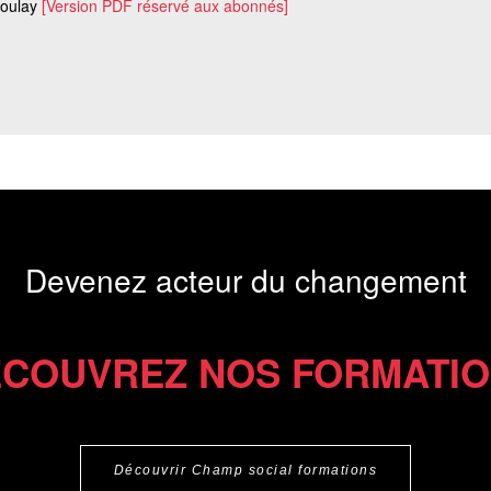
Boulay
[Version PDF réservé aux abonnés]
Devenez acteur du changement
COUVREZ NOS FORMATI
Découvrir Champ social formations