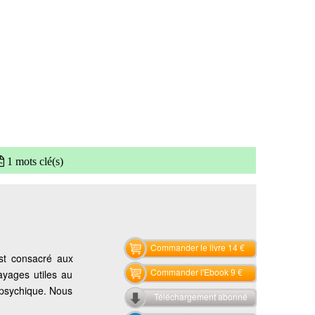
1 mots clé(s)
Commander le livre 14 €
st consacré aux
Commander l'Ebook 9 €
ayages utiles au
 psychique. Nous
Téléchargement abonné