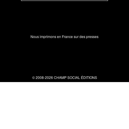
Nous imprimons en France sur des presses
© 2008-2026 CHAMP SOCIAL ÉDITIONS
Nous contacter
34 bis rue clérisseau - 30000 Nîmes
Tel : 04 66 29 10 04