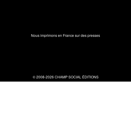
Nous imprimons en France sur des presses
© 2008-2026 CHAMP SOCIAL ÉDITIONS
Nous contacter
34 bis rue clérisseau - 30000 Nîmes
Tel : 04 66 29 10 04