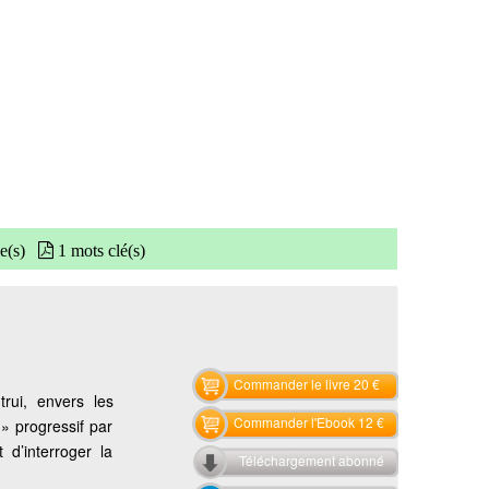
e(s)
1 mots clé(s)
Commander le livre 20 €
rui, envers les
Commander l'Ebook 12 €
t » progressif par
 d’interroger la
Téléchargement abonné