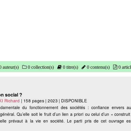
 auteur(s)
0 collection(s)
0 titre(s)
0 contenu(s)
0 articl
on social ?
I Richard
|
158 pages
|
2023
|
DISPONIBLE
damentale du fonctionnement des sociétés : confiance envers aut
général. Qu’elle soit le fruit d’un lien a priori ou celui d’un « construi
lle prévaut à la vie en société. Le parti pris de cet ouvrage est