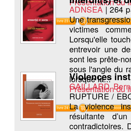
Présentation du li
ADNSEA
|
264 
Une transgressio
Commander le livre 23 €
Commander l'Ebook 11.4 
victimes comme
Lorsqu'elle touch
entrevoir une d
sont les prête-no
sous l'angle du r
Violences inst
lorsque la...
GAILLARD Bern
Présentation du li
RUPTURE / EB
La violence in
Commander le livre 24 €
Commander l'Ebook 11.9 
résultante d’u
contradictoires.