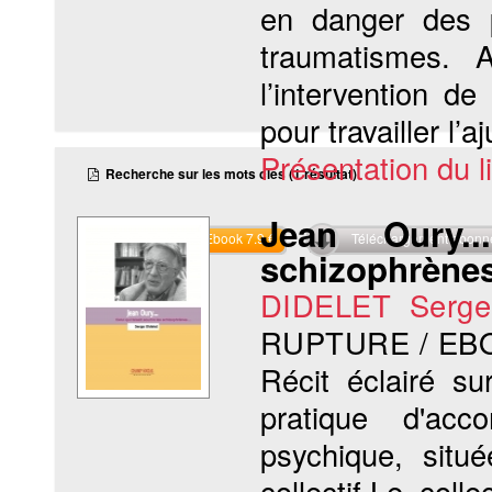
en danger des p
traumatismes. A
l’intervention d
pour travailler l’
Présentation du li
Recherche sur les mots clés (1 résultat)
Jean Oury..
Commander l'Ebook 7.9 €
Téléchargement abon
schizophrène
DIDELET Serge
RUPTURE / EB
Récit éclairé s
pratique d'acc
psychique, situé
collectif.Le col