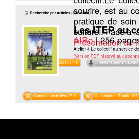
sourire, est au 
Recherche par articles (1 résultat)
pratique de soin 
Les ITEP au c
culturel. Face à la
AIRe
|
256 page
Présentation du li
Atelier 4 Le collectif au service de
[Version PDF réservé aux abonné
Commander l'Ebook 8.4 €
Téléchargement abon
Commander le livre 26 €
Commander l'Ebook 13 €