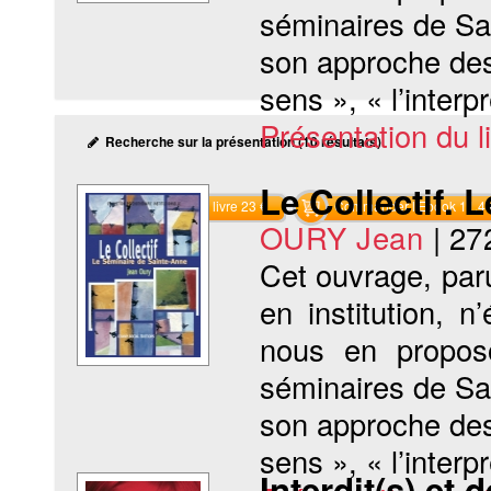
séminaires de Sa
son approche des 
sens », « l’interp
Présentation du li
Recherche sur la présentation (10 résultats)
Le Collectif. 
Commander le livre 23 €
Commander l'Ebook 11.4 
OURY Jean
|
27
Cet ouvrage, par
en institution, n
nous en proposo
séminaires de Sa
son approche des 
sens », « l’interp
Interdit(s) et 