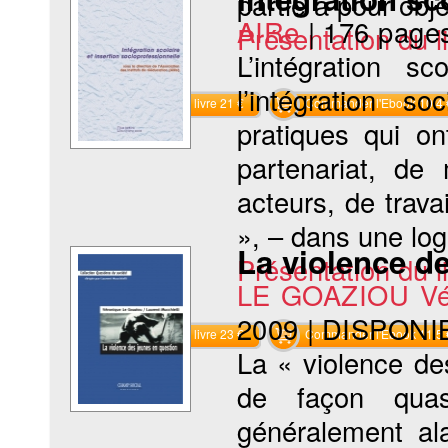
partie a pour obje
AIRe
|
176 page
Présentation du li
L’intégration sc
l’intégration s
Commander le livre 21 €
Commander l'Ebook 10.4 
pratiques qui on
partenariat, de
acteurs, de trava
», – dans une lo
La violence d
Présentation du li
LE GOAZIOU Vé
2009
|
DISPONI
Commander le livre 23 €
Commander l'Ebook 11.5 
La « violence de
de façon quasi
généralement ala