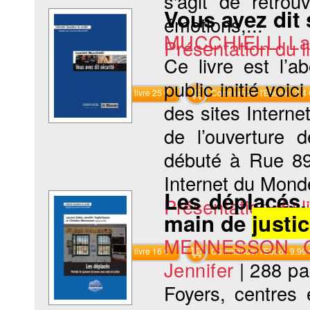
s'agit de retrou
Vous avez dit 
émotions,...
MUCCHIELLI La
Présentation du li
Ce livre est l’
public initié voi
Commander le livre 25 €
Commander l'Ebook 12.4 
des sites Internet
de l’ouverture 
débuté à Rue 89 
Internet du Monde.
Les déplacés.
Présentation du li
main de
justi
MENNESSON Ch
Commander le livre 16 €
Commander l'Ebook 9.99 
Jennifer
|
288 p
Foyers, centres 