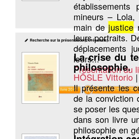
établissements 
mineurs – Lola,
main de
justice
r
leurs portraits. D
Recherche sur la présentation (21 résultats)
déplacements jud
La crise du te
leurs...
philosophie.
Présentation du li
HÖSLE Vittorio
Il présente les 
Commander le livre 20 €
Commander l'Ebook 13 €
de la conviction 
se poser les que
dans son livre u
philosophie en gé
Intégration sc