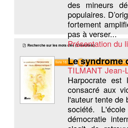
des mineurs dél
populaires. D’ori
fortement amplifi
pas à verser...
Présentation du li
Recherche sur les mots clés (3 résultats)
Le syndrome d
Commander le livre 16 €
Commander l'Ebook 9.99 
TILMANT Jean-
Harpocrate est 
consacré aux vio
l'auteur tente de 
société. L'écol
démocratie inter