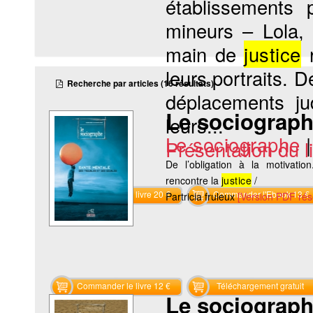
établissements 
mineurs – Lola,
main de
justice
r
leurs portraits. D
Recherche par articles (16 résultats)
déplacements jud
Le sociographe
leurs...
Le sociographe
Présentation du li
De l’obligation à la motivat
rencontre la
justice
/
Commander le livre 20 €
Commander l'Ebook 13 €
Partricia fruleux
[Version PDF ré
Commander le livre 12 €
Téléchargement gratuit
Le sociograph