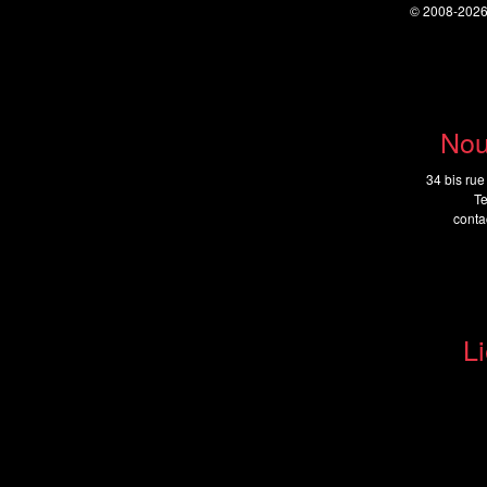
© 2008-202
Nou
34 bis rue
Te
cont
Li