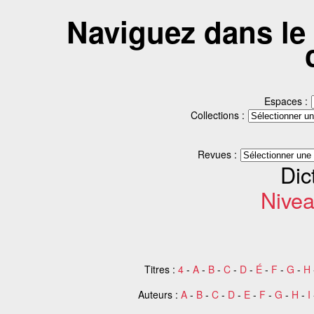
Naviguez dans le 
Espaces :
Collections :
Revues :
Dic
Niveau
Titres :
4
-
A
-
B
-
C
-
D
-
É
-
F
-
G
-
H
Auteurs :
A
-
B
-
C
-
D
-
E
-
F
-
G
-
H
-
I