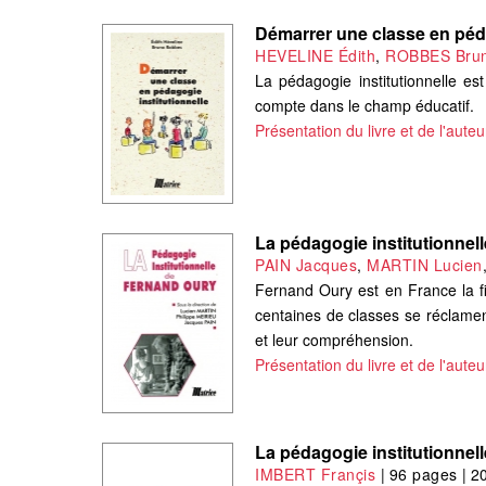
Démarrer une classe en péda
HEVELINE Édith
,
ROBBES Bru
La pédagogie institutionnelle es
compte dans le champ éducatif.
Présentation du livre et de l'auteu
La pédagogie institutionnel
PAIN Jacques
,
MARTIN Lucien
Fernand Oury est en France la fi
centaines de classes se réclament
et leur compréhension.
Présentation du livre et de l'auteu
La pédagogie institutionnell
IMBERT Françis
|
96 pages
|
2