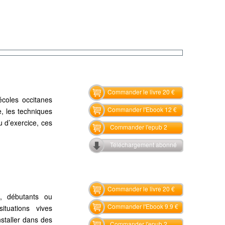
Commander le livre 20 €
coles occitanes
Commander l'Ebook 12 €
e, les techniques
u d’exercice, ces
Commander l'epub 2
Téléchargement abonné
Commander le livre 20 €
, débutants ou
Commander l'Ebook 9.9 €
ituations vives
staller dans des
Commander l'epub 2