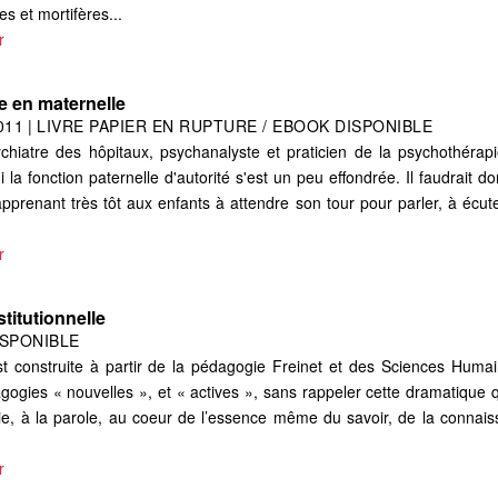
es et mortifères...
r
e en maternelle
011
|
LIVRE PAPIER EN RUPTURE / EBOOK DISPONIBLE
hiatre des hôpitaux, psychanalyste et praticien de la psychothérapie 
hui la fonction paternelle d'autorité s'est un peu effondrée. Il faudrait
pprenant très tôt aux enfants à attendre son tour pour parler, à écut
r
titutionnelle
ISPONIBLE
est construite à partir de la pédagogie Freinet et des Sciences Humain
ogies « nouvelles », et « actives », sans rappeler cette dramatique q
ie, à la parole, au coeur de l’essence même du savoir, de la connaiss
r