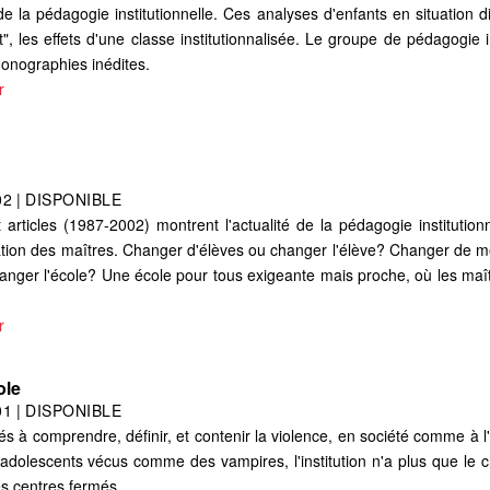
la pédagogie institutionnelle. Ces analyses d'enfants en situation di
t", les effets d'une classe institutionnalisée. Le groupe de pédagogie in
monographies inédites.
r
02
|
DISPONIBLE
 articles (1987-2002) montrent l'actualité de la pédagogie institutio
rmation des maîtres. Changer d'élèves ou changer l'élève? Changer de m
anger l'école? Une école pour tous exigeante mais proche, où les maî
r
ole
01
|
DISPONIBLE
nés à comprendre, définir, et contenir la violence, en société comme à l
 adolescents vécus comme des vampires, l'institution n'a plus que le c
les centres fermés.