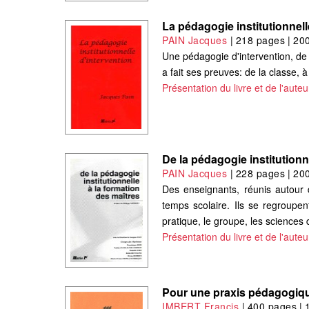
La pédagogie institutionnell
PAIN Jacques
|
218 pages
|
20
Une pédagogie d'intervention, de 
a fait ses preuves: de la classe, à
Présentation du livre et de l'auteu
De la pédagogie institutionn
PAIN Jacques
|
228 pages
|
20
Des enseignants, réunis autour d
temps scolaire. Ils se regroupen
pratique, le groupe, les sciences
Présentation du livre et de l'auteu
Pour une praxis pédagogiq
IMBERT Françis
|
400 pages
|