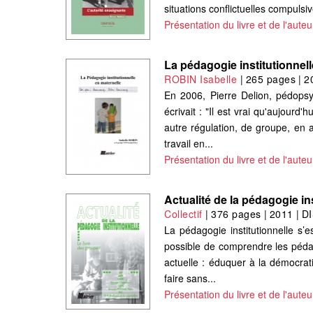
situations conflictuelles compulsiv
Présentation du livre et de l'auteu
La pédagogie institutionnell
ROBIN Isabelle
|
265 pages
|
2
En 2006, Pierre Delion, pédopsyc
écrivait : "Il est vrai qu'aujourd'
autre régulation, de groupe, en a
travail en...
Présentation du livre et de l'auteu
Actualité de la pédagogie ins
Collectif
|
376 pages
|
2011
|
D
La pédagogie institutionnelle s’
possible de comprendre les pédag
actuelle : éduquer à la démocrat
faire sans...
Présentation du livre et de l'auteu