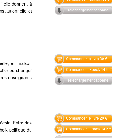
fficile donnent à
Téléchargement abonné
stitutionnelle et
Commander le livre 30 €
nnelle, en maison
Commander l'Ebook 14.9 €
étier ou changer
tres enseignants
Téléchargement abonné
Commander le livre 29 €
'école. Entre des
Commander l'Ebook 14.5 €
hoix politique du