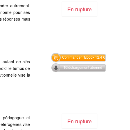
ndre autrement.
En rupture
tonomie pour ses
des réponses mais
Commander l'Ebook 12.4 €
, autant de clés
Téléchargement abonné
voici le temps de
tionnelle vise la
t, pédagogue et
En rupture
 hétérogènes vise