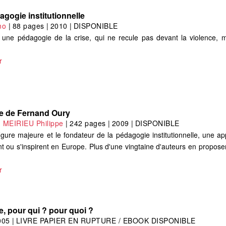
gogie institutionnelle
no
|
88 pages
|
2010
|
DISPONIBLE
t une pédagogie de la crise, qui ne recule pas devant la violence, 
r
le de Fernand Oury
,
MEIRIEU Philippe
|
242 pages
|
2009
|
DISPONIBLE
gure majeure et le fondateur de la pédagogie institutionnelle, une a
 ou s'inspirent en Europe. Plus d'une vingtaine d'auteurs en proposent
r
e, pour qui ? pour quoi ?
005
|
LIVRE PAPIER EN RUPTURE / EBOOK DISPONIBLE