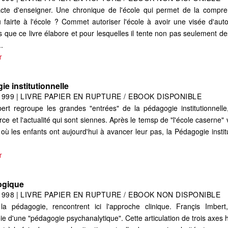
cte d'enseigner. Une chronique de l'école qui permet de la compre
 fairte à l'école ? Commet autoriser l'école à avoir une visée d'au
s que ce livre élabore et pour lesquelles il tente non pas seulement 
..
r
e institutionnelle
1999
|
LIVRE PAPIER EN RUPTURE / EBOOK DISPONIBLE
ert regroupe les grandes "entrées" de la pédagogie institutionnelle
rce et l'actualité qui sont siennes. Après le temsp de "l'école caserne" 
 où les enfants ont aujourd'hui à avancer leur pas, la Pédagogie institu
r
ogique
1998
|
LIVRE PAPIER EN RUPTURE / EBOOK NON DISPONIBLE
 la pédagogie, rencontrent ici l'approche clinique. Françis Imber
e d'une "pédagogie psychanalytique". Cette articulation de trois axes