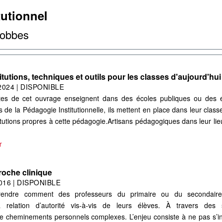
tutionnel
Robbes
utions, techniques et outils pour les classes d'aujourd'hui
2024
|
DISPONIBLE
xtes de cet ouvrage enseignent dans des écoles publiques ou des é
s de la Pédagogie Institutionnelle, ils mettent en place dans leur class
stitutions propres à cette pédagogie.Artisans pédagogiques dans leur lie
r
roche clinique
016
|
DISPONIBLE
endre comment des professeurs du primaire ou du secondaire
 relation d’autorité vis-à-vis de leurs élèves. À travers des s
e cheminements personnels complexes. L’enjeu consiste à ne pas s’in