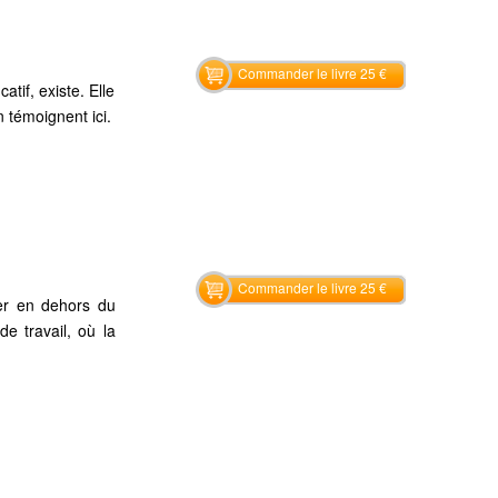
Commander le livre 25 €
tif, existe. Elle
n témoignent ici.
Commander le livre 25 €
mer en dehors du
e travail, où la