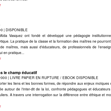
r
e
00
|
DISPONIBLE
da Vasquez ont fondé et développé une pédagogie institutionne
ique. La pratique de la classe et la formation des maîtres ne pourront
de maîtres, mais aussi d'éducateurs, de professionnels de l'ensei
ui en pratique...
r
ns le champ éducatif
2000
|
LIVRE PAPIER EN RUPTURE / EBOOK DISPONIBLE
forter les liens et les bonnes formes, de répondre aux enjeux moïques 
ulée autour de l'inter-dit de la loi, confronte pédagogues et éducateurs
uliers. A travers une interrogation sur la différence entre éthique et mor
r