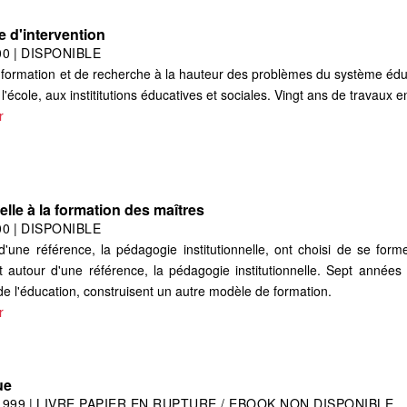
e d'intervention
00
|
DISPONIBLE
formation et de recherche à la hauteur des problèmes du système éduca
 l'école, aux instititutions éducatives et sociales. Vingt ans de travaux e
r
elle à la formation des maîtres
00
|
DISPONIBLE
'une référence, la pédagogie institutionnelle, ont choisi de se for
t autour d'une référence, la pédagogie institutionnelle. Sept années d
 de l'éducation, construisent un autre modèle de formation.
r
ue
1999
|
LIVRE PAPIER EN RUPTURE / EBOOK NON DISPONIBLE