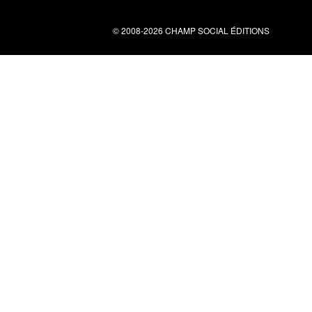
© 2008-2026 CHAMP SOCIAL ÉDITIONS
Nous contacter
34 bis rue clérisseau - 30000 Nîmes
Tel : 04 66 29 10 04
contact@champsocial.com
Liens utiles
À PROPOS
NEWSLETTER
LIENS
CGV