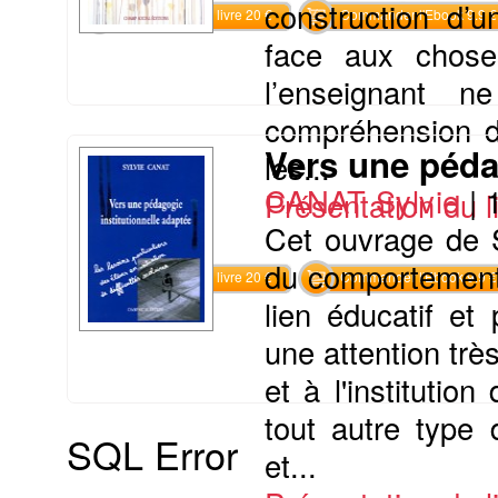
construction d’
Commander le livre 20 €
Commander l'Ebook 9.9 €
face aux chose
l’enseignant 
compréhension d’
Vers une péda
les...
CANAT Sylvie
|
Présentation du li
Cet ouvrage de S
du comportement 
Commander le livre 20 €
Commander l'Ebook 9.9 €
lien éducatif et
une attention trè
et à l'institutio
tout autre type 
SQL Error
et...