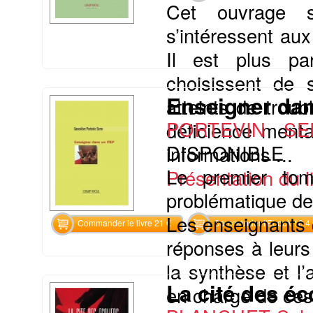
Cet ouvrage s
s’intéressent aux
Il est plus par
choisissent de 
Enseigner dan
atteints de trou
PORTEVIN SE
déficience menta
DISPONIBLE
informations ...
Le premier to
Présentation du li
problématique de
Les enseignants 
Commander le livre 21 €
Commander l'Ebook 10.4 
réponses à leurs 
la synthèse et l’
La cité des éc
en charge de ces é