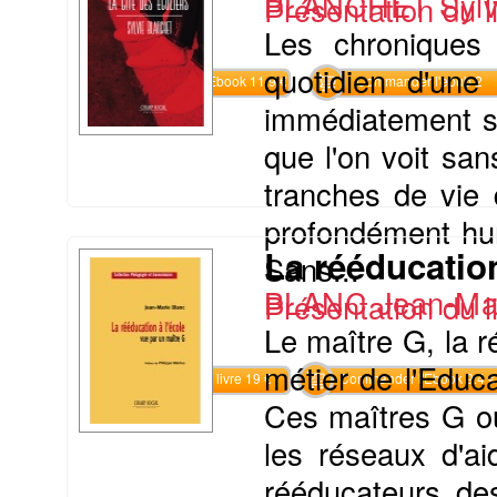
BLANCHET Sylv
Présentation du li
Les chroniques
quotidien d'une 
Commander l'Ebook 11.9 €
Commander l'epub 2
immédiatement se
que l'on voit sa
tranches de vie 
profondément hum
La rééducation
Sans...
BLANC Jean-Ma
Présentation du li
Le maître G, la r
métier de l'Educ
Commander le livre 19 €
Commander l'Ebook 9.4 €
Ces maîtres G ou
les réseaux d'ai
rééducateurs des