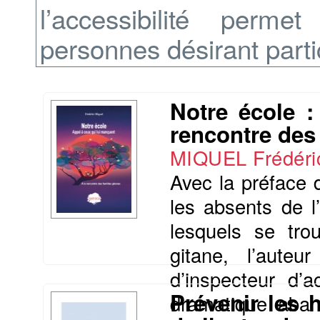
l’accessibilité perme
personnes désirant partic
Notre école :
rencontre des 
MIQUEL Frédéri
Avec la préface d
les absents de l’
lesquels se tro
gitane, l’auteu
d’inspecteur d’a
Prévenir les 
dramatique aban