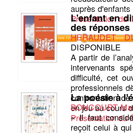
auprès d'enfants d
L'enfant en di
Présentation du li
des réponses
HERAUDET DU
Commander le livre 13 €
Commander l'Ebook 6.4 €
DISPONIBLE
A partir de l’an
intervenants sp
difficulté, cet 
professionnels dè
La poésie à l'
confrontation de
BONCOURT Mar
en jeu au cours d
« Il faut consi
Présentation du li
reçoit celui à q