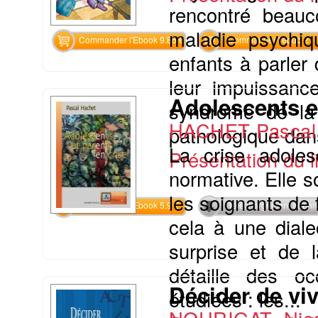
rencontré beauc
maladie psychiq
Commander l'Ebook 9.85 €
Commander l'epub 2
enfants à parler 
leur impuissanc
Adolescents e
syndrome de la b
HACHET Pascal
pathologique dan
La crise adoles
Présentation du li
normative. Elle s
les soignants de 
Commander l'Ebook 5.9 €
Téléchargement abon
cela à une diale
surprise et de 
détaille des oc
Décider de viv
étudiées : les...