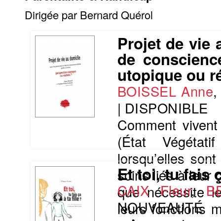
Dirigée par Bernard Quérol
Projet de vie
de conscienc
utopique ou ré
BOISSEL Anne
|
DISPONIBLE
Comment vivent 
(État Végétati
lorsqu’elles son
Et toi, tu fais ç
soins liés à leur
CAIX Fleur
,
B
que nécessite le
NOUVEAUTÉ
leurs fonctions 