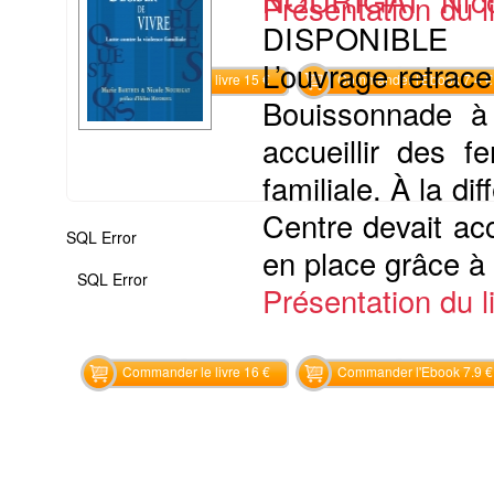
NOURIGAT Nico
Présentation du li
DISPONIBLE
L’ouvrage retrac
Commander le livre 15 €
Commander l'Ebook 7.4 €
Bouissonnade à 
accueillir des 
familiale. À la di
Centre devait acc
SQL Error
en place grâce à 
SQL Error
Présentation du li
Commander le livre 16 €
Commander l'Ebook 7.9 €