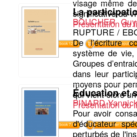
visage même de l
La participat
significative du v
BOUCHER Guy
Présentation du li
RUPTURE / EB
De l’écriture c
Commander l'Ebook 12.4 €
Commander l'epub 2
système de vie, 
Groupes d’entrai
dans leur partici
moyens pour perme
Éducation et 
qui vient clore u
PINARD Yannic
Présentation du li
Pour avoir consa
d'éducateur spéc
Commander l'Ebook 7.4 €
Commander l'epub 2
perturbés de l'ins