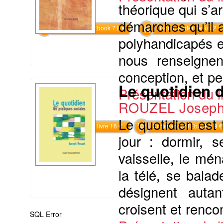
théorique qui s’ar
démarches qu’il 
Commander l'Ebook 7.8 €
Commander l'epub 2
polyhandicapés e
nous renseignen
conception, et pe
Le quotidien d
Présentation du li
ROUZEL Josep
Le quotidien est
Commander le livre 16 €
Commander l'Ebook 7.9 €
jour : dormir, s
vaisselle, le mén
la télé, se balad
désignent autan
croisent et renco
SQL Error