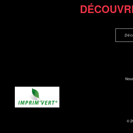
DÉCOUVR
Déc
Nous
© 2