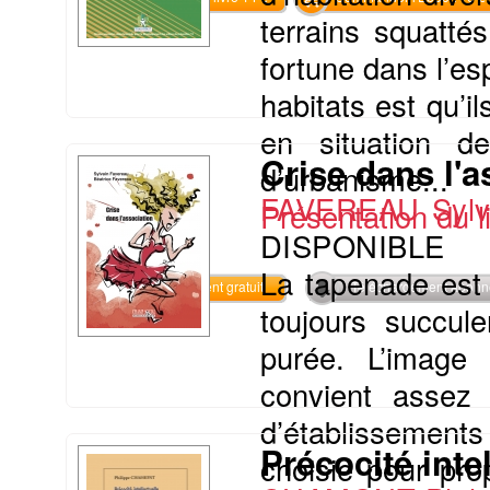
terrains squatté
fortune dans l’e
habitats est qu’
en situation de
Crise dans l'a
d’urbanisme...
FAVEREAU Sylv
Présentation du li
DISPONIBLE
La tapenade est 
Téléchargement gratuit
Téléchargement abon
toujours succul
purée. L’image
convient assez 
d’établissement
Précocité inte
choisie pour prop