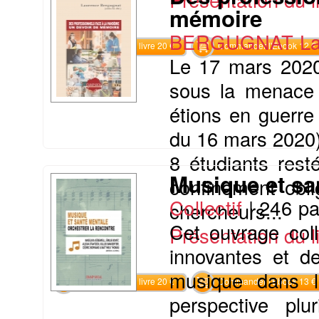
mémoire
BERGUGNAT La
Commander le livre 20 €
Commander l'Ebook 12 €
Le 17 mars 2020
sous la menace 
étions en guerre
du 16 mars 2020)
8 étudiants rest
Musique et san
confinement obl
Collectif
|
246 p
chercheurs...
Cet ouvrage coll
Présentation du li
innovantes et de
musique dans 
Commander le livre 20 €
Commander l'Ebook 13 €
perspective plur