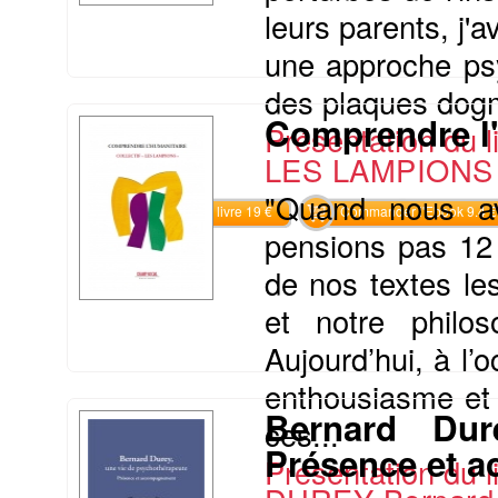
leurs parents, j'a
une approche ps
des plaques dogma
Comprendre l'
Présentation du li
LES LAMPIONS 
"Quand nous a
Commander le livre 19 €
Commander l'Ebook 9.4 €
pensions pas 12
de nos textes les
et notre philos
Aujourd’hui, à l’
enthousiasme et 
Bernard Dur
ces...
Présence et 
Présentation du li