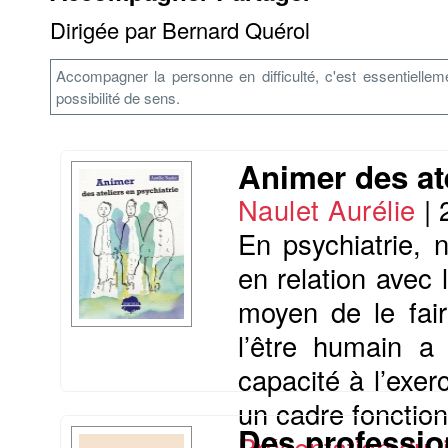
Dirigée par Bernard Quérol
Accompagner la personne en difficulté, c'est essentielle
possibilité de sens.
Animer des ate
Naulet Aurélie
|
En psychiatrie, 
en relation avec 
moyen de le fair
l’être humain a
capacité à l’exer
un cadre fonctionn
Des professio
Présentation du li