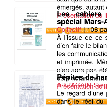
émergés, autant 
Les cahiers 
Présentation du li
spécial Mars-A
Collectif
|
108 p
Commander le livre 14 €
Commander l'Ebook 6.9 €
À l’issue de ce 
d’en faire le bil
les communicatio
et imprimée. Même
n’en aura pas été
Pépites de ha
dont notamment la 
ARRAGAIN Stép
Présentation du li
Le regard d’une 
dans le réel du 
Commander l'Ebook 5.9 €
Commander l'epub 2