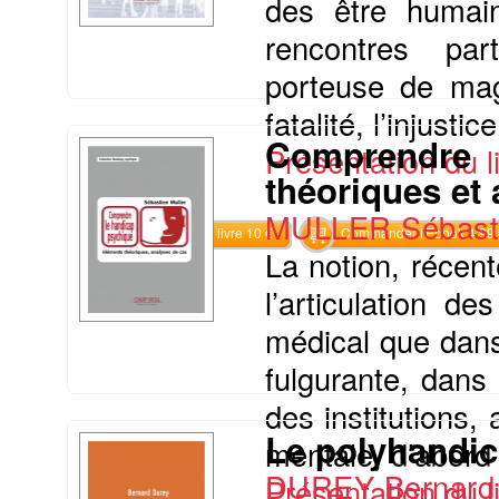
des être humain
rencontres part
porteuse de magi
fatalité, l’injust
Comprendre 
Présentation du li
théoriques et
MULLER Sébast
Commander le livre 10 €
Commander l'Ebook 4.99 
La notion, récen
l’articulation d
médical que dans
fulgurante, dans
des institutions,
Le polyhandic
mentale, d’abord 
DUREY Bernard
Présentation du li