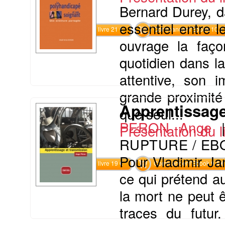
Bernard Durey, d
essentiel entre 
Commander le livre 21 €
Commander l'Ebook 10.4 
ouvrage la façon
quotidien dans l
attentive, son i
grande proximité
Apprentissage
que seul...
PERON Ange
Présentation du li
RUPTURE / EB
Pour Vladimir Jan
Commander le livre 19 €
Commander l'Ebook 9.4 €
ce qui prétend au
la mort ne peut ê
traces du futur