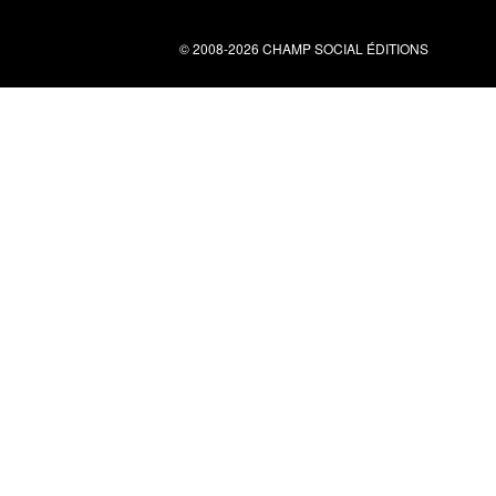
© 2008-2026 CHAMP SOCIAL ÉDITIONS
Nous contacter
34 bis rue clérisseau - 30000 Nîmes
Tel : 04 66 29 10 04
contact@champsocial.com
Liens utiles
À PROPOS
NEWSLETTER
LIENS
CGV