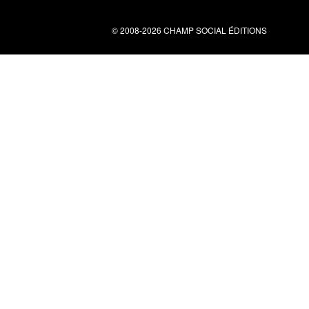
© 2008-2026 CHAMP SOCIAL ÉDITIONS
Nous contacter
34 bis rue clérisseau - 30000 Nîmes
Tel : 04 66 29 10 04
contact@champsocial.com
Liens utiles
À PROPOS
NEWSLETTER
LIENS
CGV