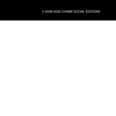
© 2008-2026 CHAMP SOCIAL ÉDITIONS
Nous contacter
34 bis rue clérisseau - 30000 Nîmes
Tel : 04 66 29 10 04
contact@champsocial.com
Liens utiles
À PROPOS
NEWSLETTER
LIENS
CGV