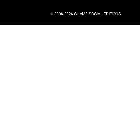
© 2008-2026 CHAMP SOCIAL ÉDITIONS
Nous contacter
34 bis rue clérisseau - 30000 Nîmes
Tel : 04 66 29 10 04
contact@champsocial.com
Liens utiles
À PROPOS
NEWSLETTER
LIENS
CGV