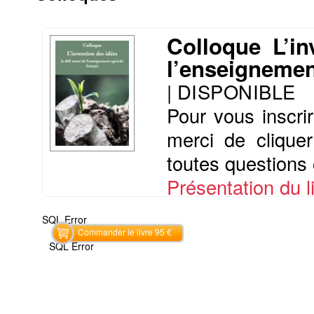
Colloque L’in
l’enseignemen
|
DISPONIBLE
Pour vous inscr
merci de cliquer
toutes questions
Présentation du li
SQL Error
Commander le livre 95 €
SQL Error