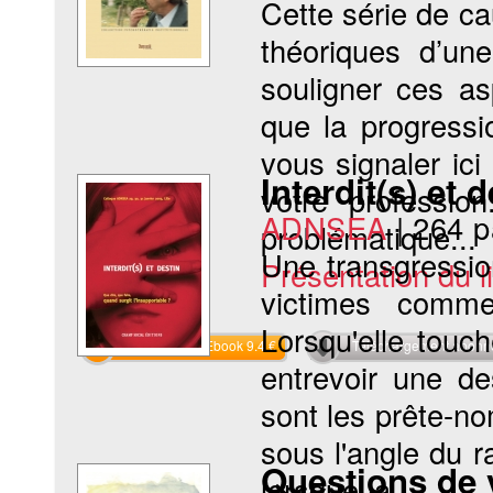
Cette série de c
théoriques d’un
souligner ces as
que la progressi
vous signaler ici
Interdit(s) et 
votre professio
ADNSEA
|
264 
problématique...
Une transgressio
Présentation du li
victimes comme
Lorsqu'elle touch
Commander l'Ebook 9.4 €
Téléchargement abon
entrevoir une d
sont les prête-no
sous l'angle du r
Questions de 
lorsque la...