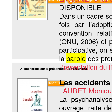
Commander le livre 12 €
Téléchargement gratuit
DISPONIBLE
Dans un cadre soc
fois par l’adopt
convention rela
(ONU, 2006) et 
participative, on 
la
parole
des prem
Présentation du li
Recherche sur la présentation (67 résultats)
Les accidents 
Commander le livre 18 €
LAURET Moniqu
La psychanalyse
ouvrage traite d