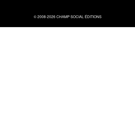
© 2008-2026 CHAMP SOCIAL ÉDITIONS
Nous contacter
34 bis rue clérisseau - 30000 Nîmes
Tel : 04 66 29 10 04
contact@champsocial.com
Liens utiles
À PROPOS
NEWSLETTER
LIENS