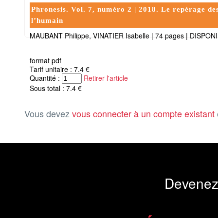
Phronesis. Vol. 7, numéro 2 | 2018. Le repérage des 
l’humain
MAUBANT Philippe, VINATIER Isabelle
|
74 pages
|
DISPON
format pdf
Tarif unitaire : 7.4 €
Quantité :
Retirer l'article
Sous total : 7.4 €
Vous devez
vous connecter à un compte existant
Devenez