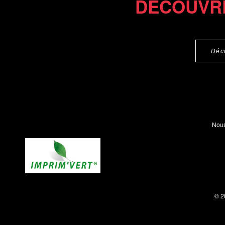
DÉCOUVR
Déc
Nous
© 2