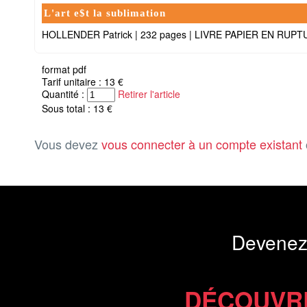
L'art e$t la sublimation
HOLLENDER Patrick
|
232 pages
|
LIVRE PAPIER EN RUPT
format pdf
Tarif unitaire : 13 €
Quantité :
Retirer l'article
Sous total : 13 €
Vous devez
vous connecter à un compte existant
Devenez
DÉCOUVR