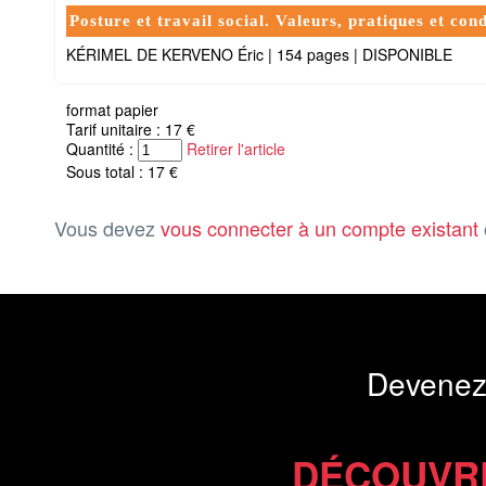
Posture et travail social. Valeurs, pratiques et cond
KÉRIMEL DE KERVENO Éric
|
154 pages
|
DISPONIBLE
format papier
Tarif unitaire : 17 €
Quantité :
Retirer l'article
Sous total : 17 €
Vous devez
vous connecter à un compte existant
Devenez
DÉCOUVR