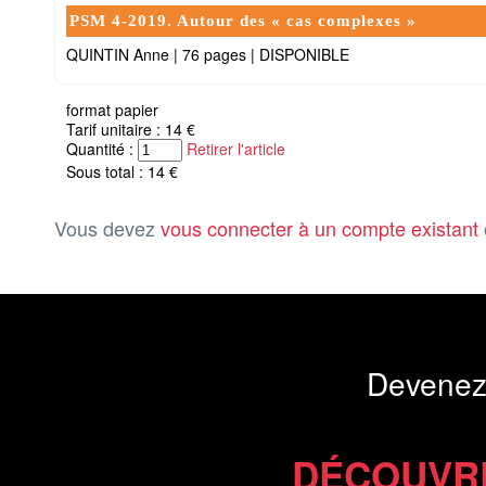
PSM 4-2019. Autour des « cas complexes »
QUINTIN Anne
|
76 pages
|
DISPONIBLE
format papier
Tarif unitaire : 14 €
Quantité :
Retirer l'article
Sous total : 14 €
Vous devez
vous connecter à un compte existant
Devenez
DÉCOUVR