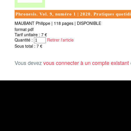
Phronesis. Vol. 9, numéro 1 | 2020. Pratiques quotid
MAUBANT Philippe
|
118 pages
|
DISPONIBLE
format pdf
Tarif unitaire : 7 €
Quantité :
Retirer l'article
Sous total : 7 €
Vous devez
vous connecter à un compte existant