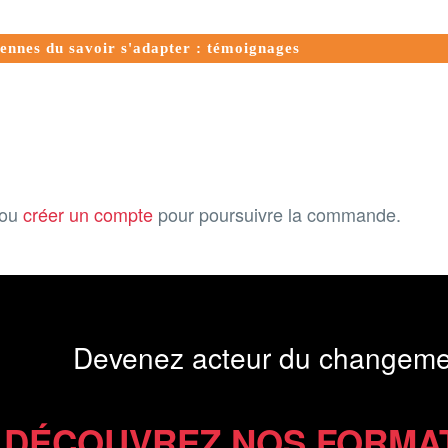
iennes du savoir s'adapter : témoignages
ou
créer un compte
pour poursuivre la commande.
Devenez acteur du changeme
DÉCOUVREZ NOS FORMA