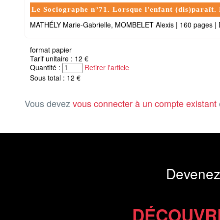
Le Sociographe n°71. Lorsque l'enfant (dis)paraît. 
MATHÉLY Marie-Gabrielle, MOMBELET Alexis
|
160 pages
|
format papier
Tarif unitaire : 12 €
Quantité :
Retirer l'article
Sous total : 12 €
Vous devez
vous connecter à un compte existant
Devenez
DÉCOUVR