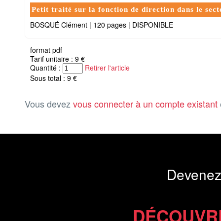
Petit traité sur la fonction de direction dans le sect
BOSQUÉ Clément
|
120 pages
|
DISPONIBLE
format pdf
Tarif unitaire : 9 €
Quantité :
Retirer l'article
Sous total : 9 €
Vous devez
vous connecter à un compte existant
Devenez
DÉCOUVR