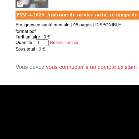
PSM 4-2020. Assistant de service social et équipe de
Pratiques en santé mentale
|
98 pages
|
DISPONIBLE
format pdf
Tarif unitaire : 9 €
Quantité :
Retirer l'article
Sous total : 9 €
Vous devez
vous connecter à un compte existant