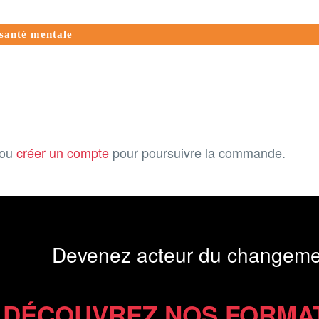
 santé mentale
ou
créer un compte
pour poursuivre la commande.
Devenez acteur du changeme
DÉCOUVREZ NOS FORMA