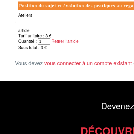
Position du sujet et évolution des pratiques au rega
Ateliers
article
Tarif unitaire : 3 €
Quantité :
Retirer l'article
Sous total : 3 €
Vous devez
vous connecter à un compte existant
Devenez
DÉCOUVR