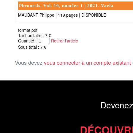
Phronesis. Vol. 10, numéro 1 | 2021. Varia
MAUBANT Philippe
|
119 pages
|
DISPONIBLE
format pdf
Tarif unitaire : 7 €
Quantité :
Retirer l'article
Sous total : 7 €
Vous devez
vous connecter à un compte existant
Devenez
DÉCOUVR