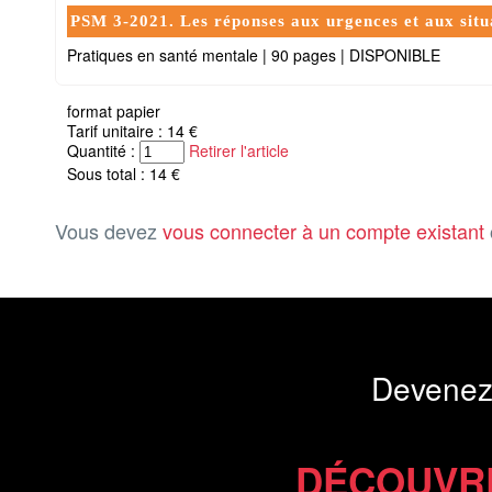
PSM 3-2021. Les réponses aux urgences et aux situa
Pratiques en santé mentale
|
90 pages
|
DISPONIBLE
format papier
Tarif unitaire : 14 €
Quantité :
Retirer l'article
Sous total : 14 €
Vous devez
vous connecter à un compte existant
Devenez
DÉCOUVR