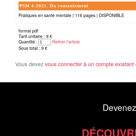
PSM 4-2021. Du consentement
Pratiques en santé mentale
|
116 pages
|
DISPONIBLE
format pdf
Tarif unitaire : 9 €
Quantité :
Retirer l'article
Sous total : 9 €
Vous devez
vous connecter à un compte existant
Devenez
DÉCOUVR