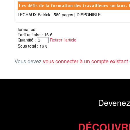
Les défis de la formation des travailleurs sociaux. 
LECHAUX Patrick
|
580 pages
|
DISPONIBLE
format pdf
Tarif unitaire : 16 €
Quantité :
Retirer l'article
Sous total : 16 €
Vous devez
vous connecter à un compte existant
Devenez
DÉCOUVR