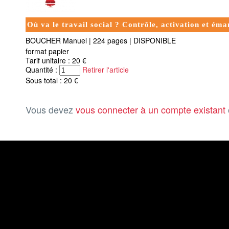
Où va le travail social ? Contrôle, activation et éma
BOUCHER Manuel
|
224 pages
|
DISPONIBLE
format papier
Tarif unitaire : 20 €
Quantité :
Retirer l'article
Sous total : 20 €
Vous devez
vous connecter à un compte existant