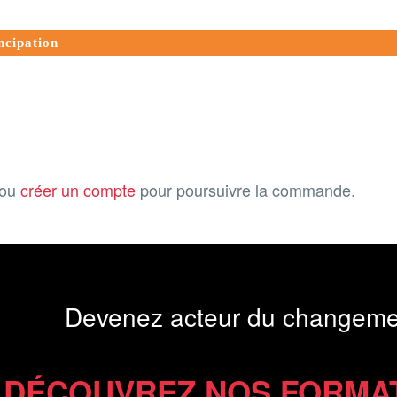
ncipation
ou
créer un compte
pour poursuivre la commande.
Devenez acteur du changeme
DÉCOUVREZ NOS FORMA