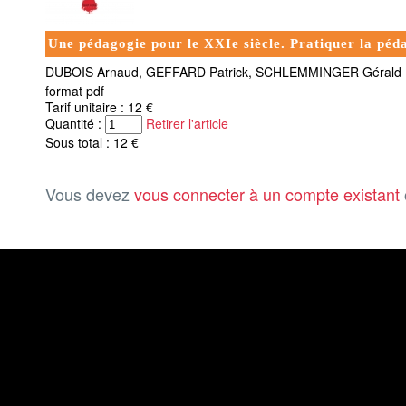
Une pédagogie pour le XXIe siècle. Pratiquer la péda
DUBOIS Arnaud, GEFFARD Patrick, SCHLEMMINGER Gérald
format pdf
Tarif unitaire : 12 €
Quantité :
Retirer l'article
Sous total : 12 €
Vous devez
vous connecter à un compte existant