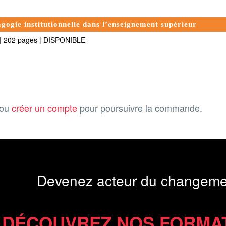
gogie institutionnelle dans l’enseignement supérieur
|
202 pages
|
DISPONIBLE
ou
créer un compte
pour poursuivre la commande.
Devenez acteur du changeme
DÉCOUVREZ NOS FORMA