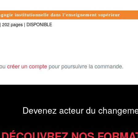
gogie institutionnelle dans l’enseignement supérieur
|
202 pages
|
DISPONIBLE
ou
créer un compte
pour poursuivre la commande.
Devenez acteur du changeme
DÉCOUVREZ NOS FORMA