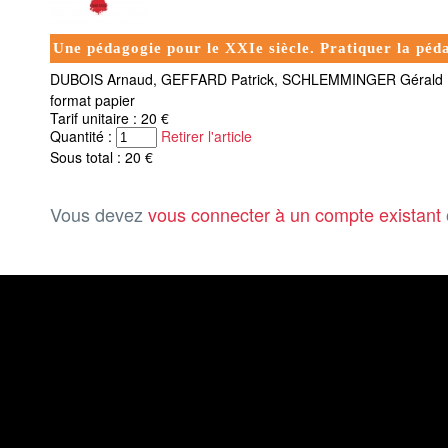
Une pédagogie pour le XXIe siècle. Pratiquer la péda
DUBOIS Arnaud, GEFFARD Patrick, SCHLEMMINGER Gérald
format papier
Tarif unitaire : 20 €
Quantité :
Retirer l'article
Sous total : 20 €
Vous devez
vous connecter à un compte existant