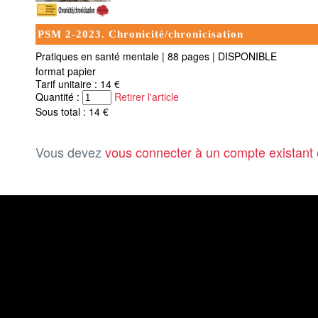
PSM 2-2023. Chronicité/chronicisation
Pratiques en santé mentale
|
88 pages
|
DISPONIBLE
format papier
Tarif unitaire : 14 €
Quantité :
Retirer l'article
Sous total : 14 €
Vous devez
vous connecter à un compte existant