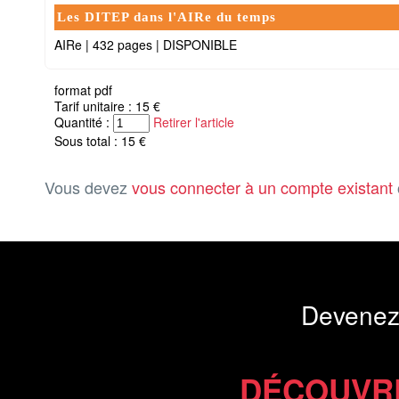
Les DITEP dans l'AIRe du temps
AIRe
|
432 pages
|
DISPONIBLE
format pdf
Tarif unitaire : 15 €
Quantité :
Retirer l'article
Sous total : 15 €
Vous devez
vous connecter à un compte existant
Devenez
DÉCOUVR