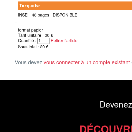
Turquoise
INSEi
|
48 pages
|
DISPONIBLE
format papier
Tarif unitaire : 20 €
Quantité :
Retirer l'article
Sous total : 20 €
Vous devez
vous connecter à un compte existant
Devenez
DÉCOUVR