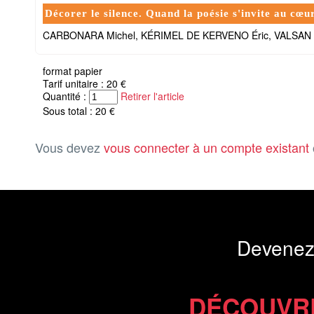
Décorer le silence. Quand la poésie s'invite au cœu
CARBONARA Michel, KÉRIMEL DE KERVENO Éric, VALSAN 
format papier
Tarif unitaire : 20 €
Quantité :
Retirer l'article
Sous total : 20 €
Vous devez
vous connecter à un compte existant
Devenez
DÉCOUVR