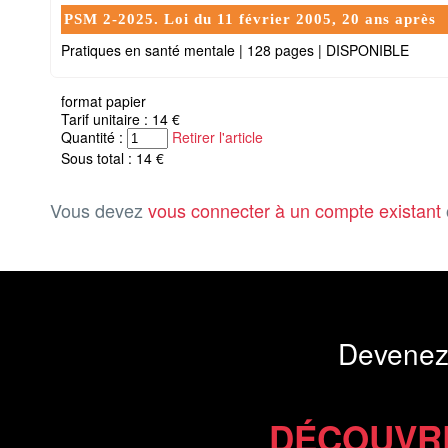
PSM 2-2025. Loi du 11 février 2005, 20 ans après
Pratiques en santé mentale
|
128 pages
|
DISPONIBLE
format papier
Tarif unitaire : 14 €
Quantité :
Retirer l'article
Sous total : 14 €
Vous devez
vous connecter à un compte existant
Devenez
DÉCOUVR