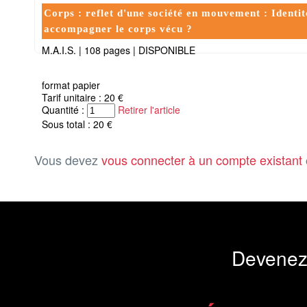
Corps : reflet d'une société en mouvement : Identit
accompagner le corps vécu ?
M.A.I.S.
|
108 pages
|
DISPONIBLE
format papier
Tarif unitaire : 20 €
Quantité :
Retirer l'article
Sous total : 20 €
Vous devez
vous connecter à un compte existant
Devenez