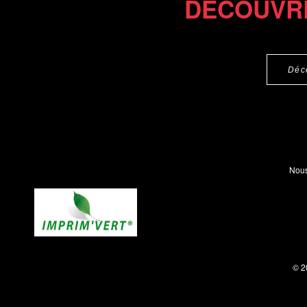
DÉCOUVR
Déc
Nous
© 2