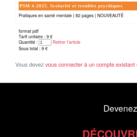
PSM 4-2025. Scolarité et troubles psychiques
Pratiques en santé mentale
|
82 pages
|
NOUVEAUTÉ
format pdf
Tarif unitaire : 9 €
Quantité :
Retirer l'article
Sous total : 9 €
Vous devez
vous connecter à un compte existant
Devenez
DÉCOUVR