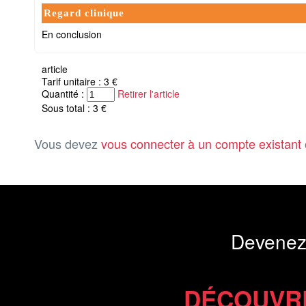
Regard clinique
En conclusion
article
Tarif unitaire : 3 €
Quantité :
Retirer l'article
Sous total : 3 €
Vous devez
vous connecter à un compte existant
Devenez
DÉCOUVR