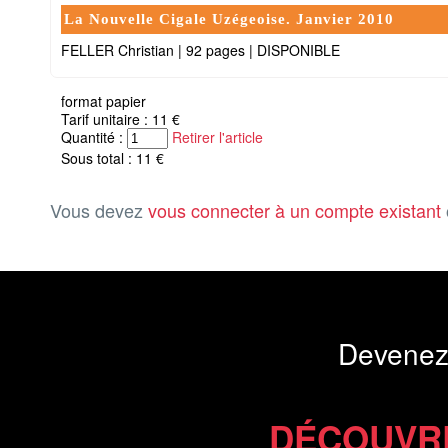
La Nouvelle Cigale Uzégeoise. Janvier 2010
FELLER Christian
|
92 pages
|
DISPONIBLE
format papier
Tarif unitaire : 11 €
Quantité :
Retirer l'article
Sous total : 11 €
Vous devez
vous connecter à un compte existant
Devenez
DÉCOUVR