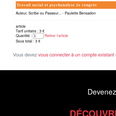
Travail social et psychanalyse 2e congrès
Auteur, Scribe ou Passeur... - Paulette Bensadon
article
Tarif unitaire : 3 €
Quantité :
Retirer l'article
Sous total : 3 €
Vous devez
vous connecter à un compte existant
Devenez
DÉCOUVR